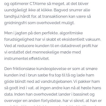
og optimerer CTA'erne så meget, at det bliver
uundgåeligt ikke at klikke. Bagved snurrer alle
tandhjul hårdt for, at transaktionen kan være så
gnidningsfri som overhovedet muligt.
Men i jagten på den perfekte, algoritmiske
forudsigelighed har vi skabt et eksistentielt vakuum.
Ved at reducere kunden til en datadrevet profil har
vi erstattet det menneskelige møde med
instrumentel effektivitet.
Den friktionsløse kundeoplevelse er som at smøre
kunden ind i brun sæbe fra top til tå og lade ham
glide blindt ned ad vandrutsjebanen. Vi pakker ham
så godt ind i vat, at ingen andre kan nå at høste hans
data. Inden han overhovedet lander i bassinet og
overvejer en anden forlystelse, har vi sikret, at han er