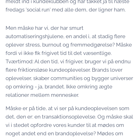
meldt ind i kundeklubben og har takket ja til næste
fredags 'social run' med alle dem, der ligner ham.
Men måske har vi, der har smurt
automatiseringshjulene, en andel i, at stadig flere
oplever stress, burnout og fremmedgørelse? Måske
fordi vi ikke fik frigivet tid til det væsentlige.
Tværtimod: Al den tid, vi frigiver, bruger vi på endnu
flere friktionsløse kundeoplevelser. Brands lover
oplevelser, skaber communities og bygger universer
op omkring - ja, brandet. Ikke omkring ægte
relationer mellem mennesker.
Måske er på tide, at vi ser på kundeoplevelsen som
det, den er: en transaktionsoplevelse. Og måske skal
vi i stedet opfordre vores kunder til at mødes om
noget andet end en brandoplevelse? Mødes om